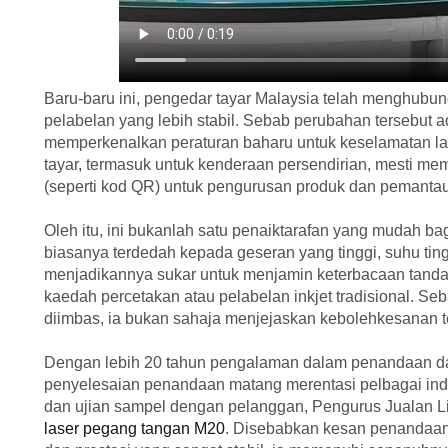
Baru-baru ini, pengedar tayar Malaysia telah menghub
pelabelan yang lebih stabil. Sebab perubahan tersebut a
memperkenalkan peraturan baharu untuk keselamatan lal
tayar, termasuk untuk kenderaan persendirian, mesti me
(seperti kod QR) untuk pengurusan produk dan pemanta
Oleh itu, ini bukanlah satu penaiktarafan yang mudah b
biasanya terdedah kepada geseran yang tinggi, suhu tin
menjadikannya sukar untuk menjamin keterbacaan tan
kaedah percetakan atau pelabelan inkjet tradisional. Seb
diimbas, ia bukan sahaja menjejaskan kebolehkesanan t
Dengan lebih 20 tahun pengalaman dalam penandaan 
penyelesaian penandaan matang merentasi pelbagai ind
dan ujian sampel dengan pelanggan, Pengurus Jualan L
laser pegang tangan M20
. Disebabkan kesan penandaan