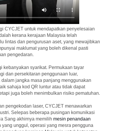
ungi CYCJET untuk mendapatkan penyelesaian
dalah kerana kerajaan Malaysia telah
u lintas dan pengurusan aset, yang mewajibkan
mpunyai maklumat yang boleh dikenal pasti
uan pengedaran.
agi kebanyakan syarikat. Permukaan tayar
ggi dan persekitaran penggunaan luar,
da dalam jangka masa panjang menggunakan
aik sahaja kod QR luntur atau tidak dapat
etapi juga boleh menimbulkan risiko pematuhan.
dan pengekodan laser, CYCJET menawarkan
ustri. Selepas beberapa pusingan komunikasi
ia Sang akhirnya memilih
mesin penandaan
 yang unggul, operasi yang mesra pengguna