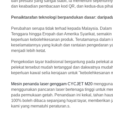
dan prestasi yang sangat stabil, ia memenuhi sepenuhny
dan keabadian pembacaan kod QR, dan kedua-dua pihak 
Penaiktarafan teknologi berpandukan dasar: daripad
Perubahan serupa tidak terhad kepada Malaysia. Dalam 
Tenggara hingga Eropah dan Amerika Syarikat, semaki
keperluan kebolehkesanan produk. Terutamanya dalam indu
keselamatannya yang kukuh dan rantaian pengedaran ya
menjadi lebih ketat.
Pengekodan tayar tradisional bergantung pada pelekat a
pelekat tersebut mudah tertanggal dan dakwatnya muda
keperluan kawal selia kerajaan untuk "kebolehkesanan m
Mesin penanda laser genggam CYCJET M20
menggunak
menggunakan pancaran laser bertenaga tinggi untuk men
pada permukaan getah. Penandaan ini kekal, tahan hau
100% boleh dibaca sepanjang hayat tayar, memberikan 
kami yang mematuhi peraturan.s.