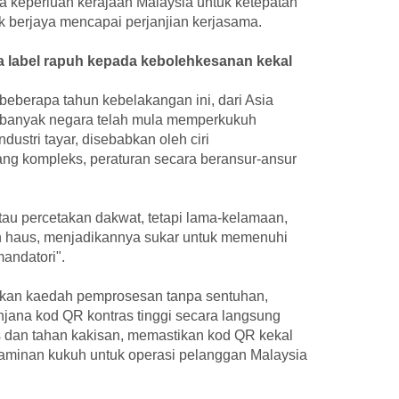
a keperluan kerajaan Malaysia untuk ketepatan
berjaya mencapai perjanjian kerjasama.
a label rapuh kepada kebolehkesanan kekal
beberapa tahun kebelakangan ini, dari Asia
n banyak negara telah mula memperkukuh
stri tayar, disebabkan oleh ciri
ng kompleks, peraturan secara beransur-ansur
tau percetakan dakwat, tetapi lama-kelamaan,
h haus, menjadikannya sukar untuk memenuhi
andatori".
an kaedah pemprosesan tanpa sentuhan,
jana kod QR kontras tinggi secara langsung
s dan tahan kakisan, memastikan kod QR kekal
jaminan kukuh untuk operasi pelanggan Malaysia