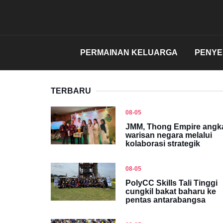
PERMAINAN KELUARGA
PENY
TERBARU
08-05
JMM, Thong Empire angk
warisan negara melalui
kolaborasi strategik
08-05
PolyCC Skills Tali Tinggi
cungkil bakat baharu ke
pentas antarabangsa