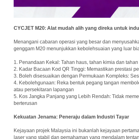
CYCJET M20: Alat mudah alih yang direka untuk indus
Menangani cabaran operasi yang besar dan menyusahkan 
genggam M20 menunjukkan kebolehsuaian yang luar bi
1. Penandaan Kekal: Tahan haus, tahan kimia dan tahan 
2. Kadar Bacaan Kod QR Tinggi: Memastikan prestasi p
3. Boleh disesuaikan dengan Permukaan Kompleks: Sesua
4. Kebolehgunaan: Reka bentuk pegang tangan membole
atau persekitaran lapangan
5. Kos Jangka Panjang yang Lebih Rendah: Tidak meme
berterusan
Kekuatan Jenama: Peneraju dalam Industri Tayar
Kejayaan projek Malaysia ini bukanlah kejayaan pertam
laser yang stabil dan pemahaman yang mendalam tenta