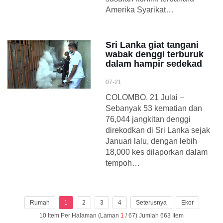
Amerika Syarikat…
Sri Lanka giat tangani
wabak denggi terburuk
dalam hampir sedekad
07-21
COLOMBO, 21 Julai –
Sebanyak 53 kematian dan
76,044 jangkitan denggi
direkodkan di Sri Lanka sejak
Januari lalu, dengan lebih
18,000 kes dilaporkan dalam
tempoh…
Rumah
1
2
3
4
Seterusnya
Ekor
10 Item Per Halaman (Laman
1
/ 67) Jumlah 663 Item