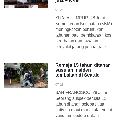
juta – KKM
07-28
KUALA LUMPUR, 28 Julai –
Kementerian Kesihatan (KKM)
meningkatkan peruntukan
tahunan bagi pembiayaan kos
perubatan dan rawatan
penyakit jarang jumpa (rare…
Remaja 15 tahun ditahan
susulan insiden
tembakan di Seattle
07-28
SAN FRANCISCO, 28 Julai –
Seorang suspek berusia 15
tahun ditahan selepas tiga
individu maut manakala empat
yang lain cedera dalam