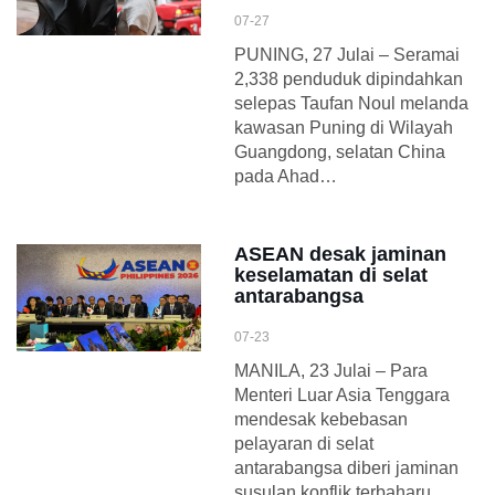
07-27
PUNING, 27 Julai – Seramai
2,338 penduduk dipindahkan
selepas Taufan Noul melanda
kawasan Puning di Wilayah
Guangdong, selatan China
pada Ahad…
ASEAN desak jaminan
keselamatan di selat
antarabangsa
07-23
MANILA, 23 Julai – Para
Menteri Luar Asia Tenggara
mendesak kebebasan
pelayaran di selat
antarabangsa diberi jaminan
susulan konflik terbaharu