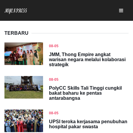
TERBARU
08-05
JMM, Thong Empire angkat
warisan negara melalui kolaborasi
strategik
08-05
PolyCC Skills Tali Tinggi cungkil
bakat baharu ke pentas
antarabangsa
08-05
UPSI teroka kerjasama penubuhan
hospital pakar swasta