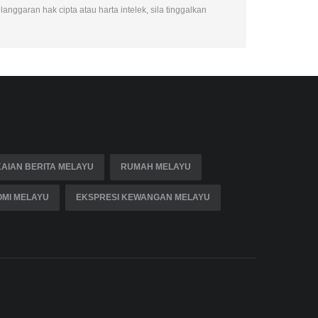
nggaran hak cipta atau harta intelek, sila tinggalkan
AIAN BERITA MELAYU
RUMAH MELAYU
MI MELAYU
EKSPRESI KEWANGAN MELAYU