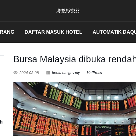
ERANG
DAFTAR MASUK HOTEL
AUTOMATIK DAQ
Bursa Malaysia dibuka renda
2024-08-08
berita.rtm.gov.my
HaiPress
uh