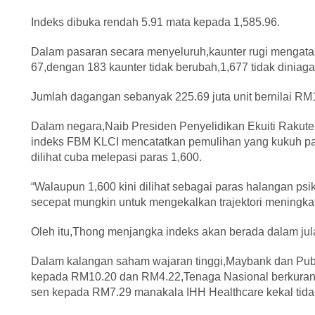
Indeks dibuka rendah 5.91 mata kepada 1,585.96.
Dalam pasaran secara menyeluruh,kaunter rugi mengata
67,dengan 183 kaunter tidak berubah,1,677 tidak diniag
Jumlah dagangan sebanyak 225.69 juta unit bernilai RM1
Dalam negara,Naib Presiden Penyelidikan Ekuiti Rakut
indeks FBM KLCI mencatatkan pemulihan yang kukuh pad
dilihat cuba melepasi paras 1,600.
“Walaupun 1,600 kini dilihat sebagai paras halangan psik
secepat mungkin untuk mengekalkan trajektori meningkat
Oleh itu,Thong menjangka indeks akan berada dalam julat
Dalam kalangan saham wajaran tinggi,Maybank dan Pub
kepada RM10.20 dan RM4.22,Tenaga Nasional berkura
sen kepada RM7.29 manakala IHH Healthcare kekal tid