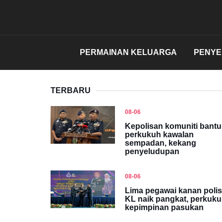
PERMAINAN KELUARGA
PENY
TERBARU
08-06
Kepolisan komuniti bantu
perkukuh kawalan
sempadan, kekang
penyeludupan
08-06
Lima pegawai kanan polis
KL naik pangkat, perkuk
kepimpinan pasukan