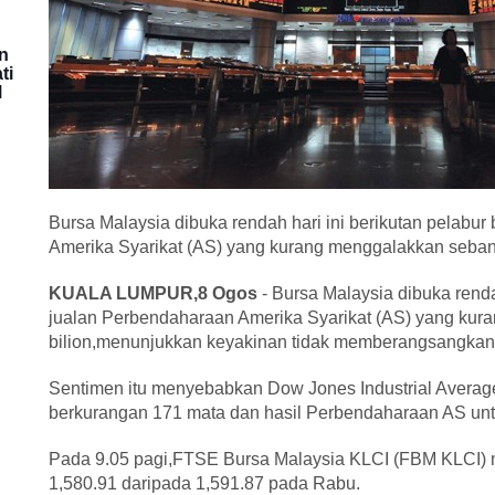
n
ti
M
Bursa Malaysia dibuka rendah hari ini berikutan pelabur
Amerika Syarikat (AS) yang kurang menggalakkan sebany
KUALA LUMPUR,8 Ogos
- Bursa Malaysia dibuka rendah
jualan Perbendaharaan Amerika Syarikat (AS) yang ku
bilion,menunjukkan keyakinan tidak memberangsangkan
Sentimen itu menyebabkan Dow Jones Industrial Avera
berkurangan 171 mata dan hasil Perbendaharaan AS unt
Pada 9.05 pagi,FTSE Bursa Malaysia KLCI (FBM KLCI) m
1,580.91 daripada 1,591.87 pada Rabu.