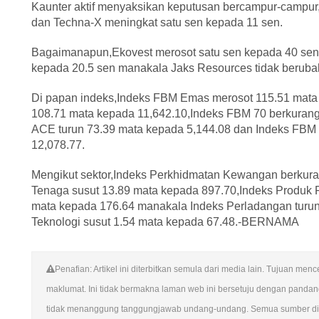
Kaunter aktif menyaksikan keputusan bercampur-campu
dan Techna-X meningkat satu sen kepada 11 sen.
Bagaimanapun,Ekovest merosot satu sen kepada 40 sen
kepada 20.5 sen manakala Jaks Resources tidak beruba
Di papan indeks,Indeks FBM Emas merosot 115.51 mata
108.71 mata kepada 11,642.10,Indeks FBM 70 berkuran
ACE turun 73.39 mata kepada 5,144.08 dan Indeks FBM
12,078.77.
Mengikut sektor,Indeks Perkhidmatan Kewangan berkura
Tenaga susut 13.89 mata kepada 897.70,Indeks Produk P
mata kepada 176.64 manakala Indeks Perladangan turun
Teknologi susut 1.54 mata kepada 67.48.-BERNAMA
Penafian: Artikel ini diterbitkan semula dari media lain. Tujuan m
maklumat. Ini tidak bermakna laman web ini bersetuju dengan panda
tidak menanggung tanggungjawab undang-undang. Semua sumber di la