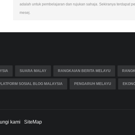
adalah untuk pembelajaran dan rujukan sahaja. Sekiranya terdapat pela
mesej.
YSIA
SUARA MALAY
RANGKAIAN BERITA MELAYU
RANGK
PLATFORM SOSIAL BLOG MALAYSIA
PENGARUH MELAYU
EKONO
ungi kami
SiteMap