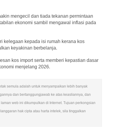
emakin mengecil dan tiada tekanan permintaan
tabilan ekonomi sambil mengawal inflasi pada
 kelegaan kepada isi rumah kerana kos
lkan keyakinan berbelanja.
san kos import serta memberi kepastian dasar
konomi menjelang 2026.
encetak semula adalah untuk menyampaikan lebih banyak
ngannya dan bertanggungjawab ke atas keasliannya, dan
man web ini dikumpulkan di Internet. Tujuan perkongsian
nggaran hak cipta atau harta intelek, sila tinggalkan