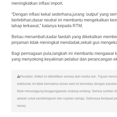
meningkatkan inflasi import.
“Dengan inflasi kekal sederhana,jurang 'output' yang s
berlebihan,dasar neutral ini membantu mengekalkan kes
tahap terkawal,” katanya kepada RTM.
Beliau menambah,kadar faedah yang dikekalkan memberi
pinjaman tidak meningkat mendadak,sekali gus mengeka
Bagi perniagaan pula,langkah ini membantu mengawal ke
yang menyokong keyakinan pelabur dan perancangan e
Penafian: Artikel ini diterbitkan semula dari media lain. Tujuan m
maklumat. Ini tidak bermakna laman web ini bersetuju dengan panda
tidak menanggung tanggungjawab undang-undang. Semua sumber di la
adalah untuk pembelajaran dan rujukan sahaja. Sekiranya terdapat pela
mesej.