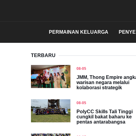
PERMAINAN KELUARGA
PENY
TERBARU
08-05
JMM, Thong Empire angk
warisan negara melalui
kolaborasi strategik
08-05
PolyCC Skills Tali Tinggi
cungkil bakat baharu ke
pentas antarabangsa