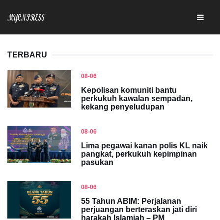
TERBARU
08-06
Kepolisan komuniti bantu
perkukuh kawalan sempadan,
kekang penyeludupan
08-06
Lima pegawai kanan polis KL naik
pangkat, perkukuh kepimpinan
pasukan
08-06
55 Tahun ABIM: Perjalanan
perjuangan berteraskan jati diri
harakah Islamiah – PM