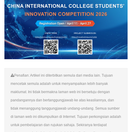
Penafian: Artikel ini diterbitkan semula dari media lain. Tujuan
mencetak semula adalah untuk menyampaikan lebih banyak
maklumat. Ini tidak bermakna laman web ini bersetuju dengan
pandangannya dan bertanggungjawab ke atas keasliannya, dan
tidak menanggung tanggungjawab undang-undang. Semua sumber
di laman web ini dikumpulkan di Internet. Tujuan perkongsian adalah
untuk pembelajaran dan rujukan sahaja. Sekiranya terdapat