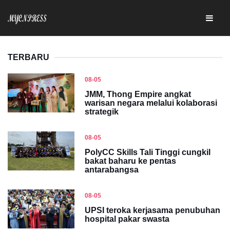
TERBARU
08-05
JMM, Thong Empire angkat
warisan negara melalui kolaborasi
strategik
08-05
PolyCC Skills Tali Tinggi cungkil
bakat baharu ke pentas
antarabangsa
08-05
UPSI teroka kerjasama penubuhan
hospital pakar swasta