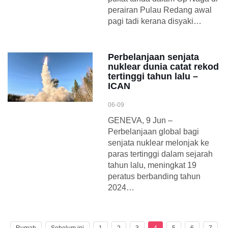
perairan Pulau Redang awal
pagi tadi kerana disyaki…
Perbelanjaan senjata
nuklear dunia catat rekod
tertinggi tahun lalu –
ICAN
06-09
GENEVA, 9 Jun –
Perbelanjaan global bagi
senjata nuklear melonjak ke
paras tertinggi dalam sejarah
tahun lalu, meningkat 19
peratus berbanding tahun
2024…
Rumah
Sebelum ini
1
2
3
4
5
6
7