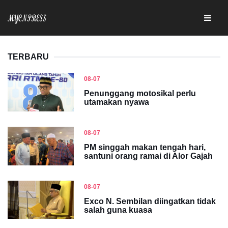
TERBARU
08-07
Penunggang motosikal perlu
utamakan nyawa
08-07
PM singgah makan tengah hari,
santuni orang ramai di Alor Gajah
08-07
Exco N. Sembilan diingatkan tidak
salah guna kuasa