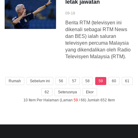
letak jawatan
09-18
Berita RTM (televisyen ini
dikenali sebagai RTM News
dan BES) ialah saluran
televisyen percuma Malaysia
yang dikendalikan oleh Radio
Televisyen Malaysia (RTM).
Rumah
Sebelum ini
56
57
58
59
60
61
62
Seterusnya
Ekor
10 Item Per Halaman (Laman
59
/ 66) Jumlah 652 Item