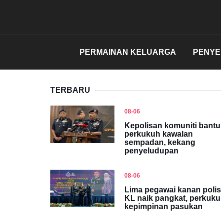
PERMAINAN KELUARGA
PENY
TERBARU
08-06
Kepolisan komuniti bantu
perkukuh kawalan
sempadan, kekang
penyeludupan
08-06
Lima pegawai kanan polis
KL naik pangkat, perkuk
kepimpinan pasukan