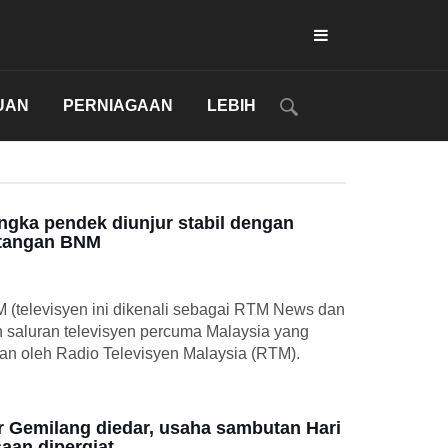
UAN
PERNIAGAAN
LEBIH
ngka pendek diunjur stabil dengan
tangan BNM
M (televisyen ini dikenali sebagai RTM News dan
h saluran televisyen percuma Malaysia yang
kan oleh Radio Televisyen Malaysia (RTM).
r Gemilang diedar, usaha sambutan Hari
aan dipergiat