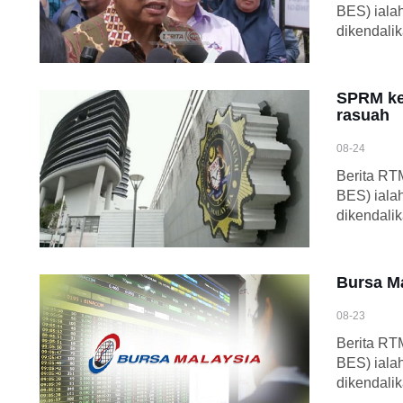
BES) iala
dikendali
SPRM kes
rasuah
08-24
Berita RT
BES) iala
dikendali
Bursa Ma
08-23
Berita RT
BES) iala
dikendali