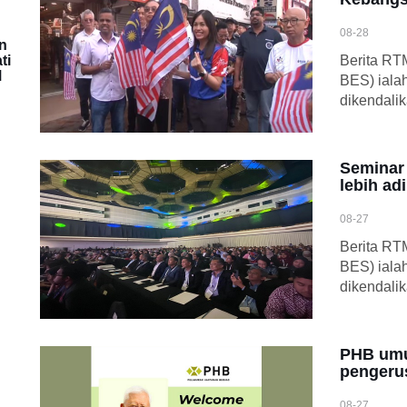
08-28
n
ti
Berita RT
M
BES) iala
dikendali
Seminar 
lebih adi
08-27
Berita RT
BES) iala
dikendali
PHB umu
pengerus
08-27