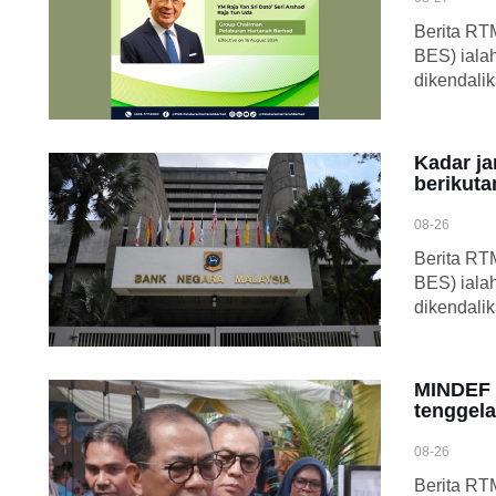
Berita RT
BES) iala
dikendali
Kadar ja
berikut
08-26
Berita RT
BES) iala
dikendali
MINDEF 
tenggel
08-26
Berita RT