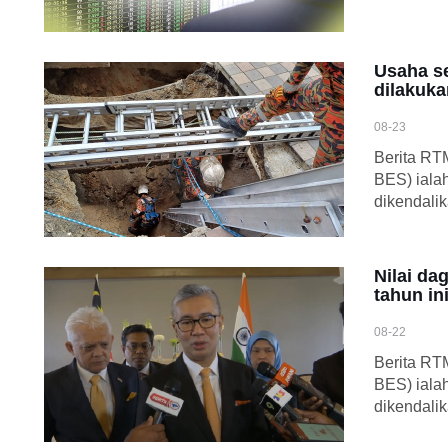
Usaha s
dilakuk
08-23
Berita RT
BES) iala
dikendali
Nilai da
tahun in
08-22
Berita RT
BES) iala
dikendali