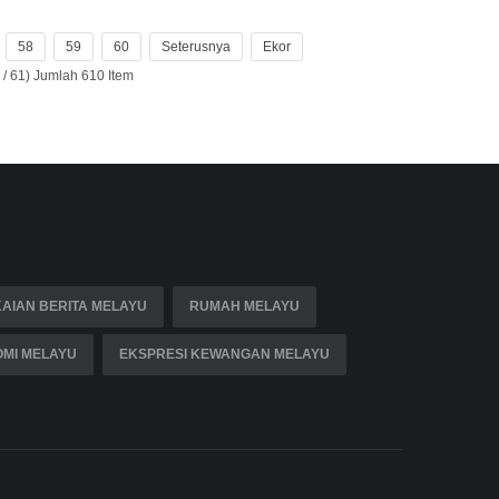
58
59
60
Seterusnya
Ekor
/ 61) Jumlah 610 Item
AIAN BERITA MELAYU
RUMAH MELAYU
MI MELAYU
EKSPRESI KEWANGAN MELAYU