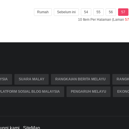
Rumah
Sebelum ini
54
55
56
57
10 Item Per Halaman (Laman
57
YSIA
SUARA MALAY
RANGKAIAN BERITA MELAYU
RANGK
PLATFORM SOSIAL BLOG MALAYSIA
PENGARUH MELAYU
EKONO
ungi kami
SiteMap