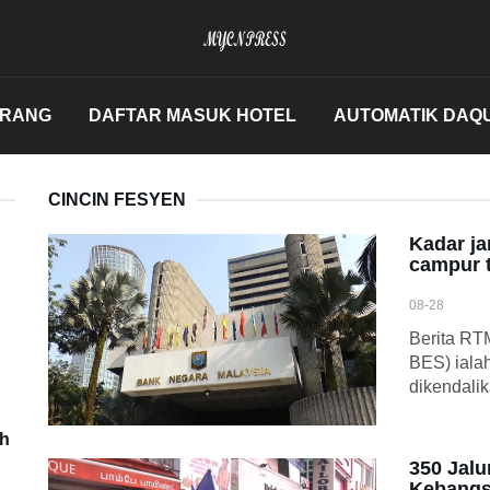
ERANG
DAFTAR MASUK HOTEL
AUTOMATIK DAQ
CINCIN FESYEN
Kadar ja
campur 
08-28
Berita RT
BES) iala
dikendali
uh
350 Jalu
Kebangs