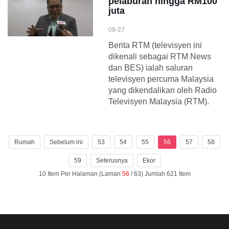
pelaburan hingga RM100
juta
08-27
Berita RTM (televisyen ini
dikenali sebagai RTM News
dan BES) ialah saluran
televisyen percuma Malaysia
yang dikendalikan oleh Radio
Televisyen Malaysia (RTM).
Rumah
Sebelum ini
53
54
55
56
57
58
59
Seterusnya
Ekor
10 Item Per Halaman (Laman
56
/ 63) Jumlah 621 Item