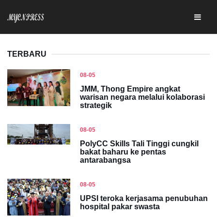
TERBARU
08-05
JMM, Thong Empire angkat
warisan negara melalui kolaborasi
strategik
08-05
PolyCC Skills Tali Tinggi cungkil
bakat baharu ke pentas
antarabangsa
08-05
UPSI teroka kerjasama penubuhan
hospital pakar swasta